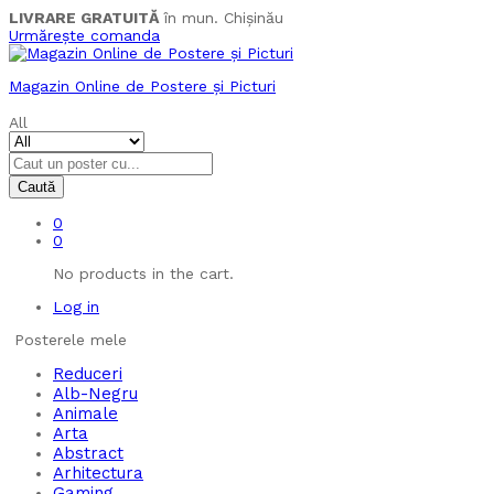
LIVRARE GRATUITĂ
în mun. Chișinău
Urmărește comanda
Magazin Online de Postere și Picturi
All
Caută
0
0
No products in the cart.
Log in
Posterele mele
Reduceri
Alb-Negru
Animale
Arta
Abstract
Arhitectura
Gaming