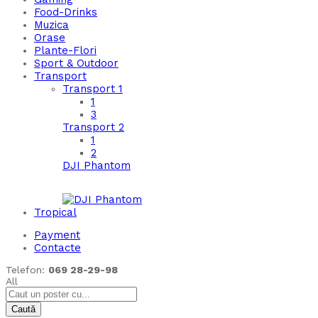
Food-Drinks
Muzica
Orase
Plante-Flori
Sport & Outdoor
Transport
Transport 1
1
3
Transport 2
1
2
DJI Phantom
Tropical
Payment
Contacte
Telefon:
069 28-29-98
All
Caută