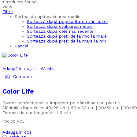
1
Products found
View
Filter
Sortează după evaluarea medie
Sortează după popularitatea vânzărilor
Sortează după evaluarea medie
Sortează după cele mai recente
Sortează după preț: de la mic la mare
Sortează după preț: de la mare la mic
Cancel
Adaugă în coș
Wishlist
Compare
Color Life
Poster confecționat și imprimat pe pânză sau pe plastic
Mărimile disponibile: 40×20 cm | 60 x 30 cm | 80×50 cm | 90×60
Termen de confecționare 1-3 zile
400,00
MDL
Adaugă în coș