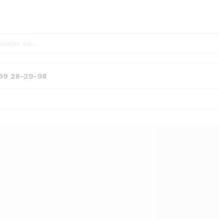
69 28-29-98
2
Product
Darth
495,
495,