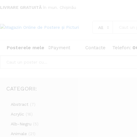
LIVRARE GRATUITĂ
în mun. Chișinău
All
Posterele mele
Telefon:
0
Payment
Contacte
All
CATEGORII:
Abstract
(7)
Acrylic
(16)
Alb-Negru
(5)
Animale
(21)