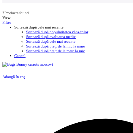
2
Products found
View
Filter
Sortează după cele mai recente
Sortează după popularitatea vânzărilor
Sortează după evaluarea medie
Sortează după cele mai recente
Sortează după preț: de la mic la mare
Sortează după preț: de la mare la mic
Cancel
Adaugă în coș