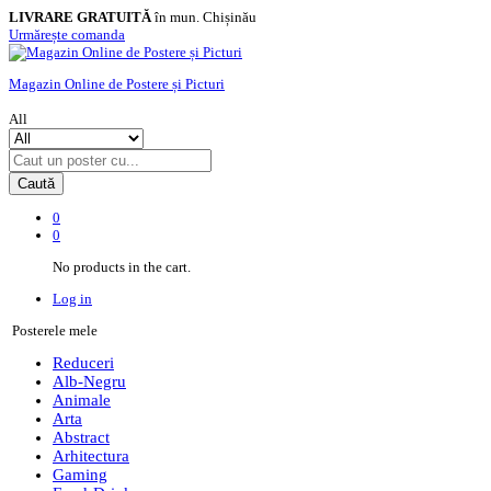
LIVRARE GRATUITĂ
în mun. Chișinău
Urmărește comanda
Magazin Online de Postere și Picturi
All
Caută
0
0
No products in the cart.
Log in
Posterele mele
Reduceri
Alb-Negru
Animale
Arta
Abstract
Arhitectura
Gaming