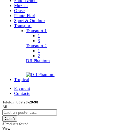
Food-Drinks
Muzica
Orase
Plante-Flori
Sport & Outdoor
Transport
Transport 1
1
3
Transport 2
1
2
DJI Phantom
Tropical
Payment
Contacte
Telefon:
069 28-29-98
All
Caută
5
Products found
View