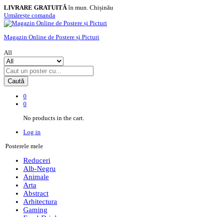
LIVRARE GRATUITĂ
în mun. Chișinău
Urmărește comanda
Magazin Online de Postere și Picturi
All
Caută
0
0
No products in the cart.
Log in
Posterele mele
Reduceri
Alb-Negru
Animale
Arta
Abstract
Arhitectura
Gaming