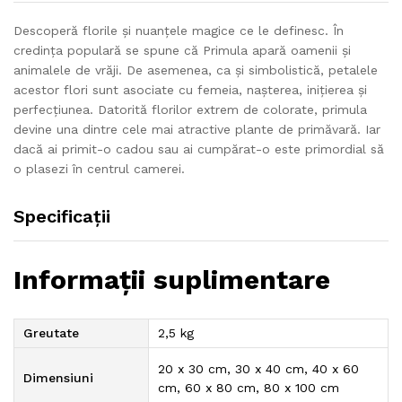
Descoperă florile și nuanțele magice ce le definesc. În
credința populară se spune că Primula apară oamenii și
animalele de vrăji. De asemenea, ca și simbolistică, petalele
acestor flori sunt asociate cu femeia, nașterea, inițierea și
perfecțiunea. Datorită florilor extrem de colorate, primula
devine una dintre cele mai atractive plante de primăvară. Iar
dacă ai primit-o cadou sau ai cumpărat-o este primordial să
o plasezi în centrul camerei.
Specificații
Informații suplimentare
Greutate
2,5 kg
20 x 30 cm, 30 x 40 cm, 40 x 60
Dimensiuni
cm, 60 x 80 cm, 80 x 100 cm