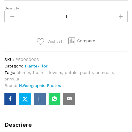
Quantity:
Petale
Primula
quantity
Compare
Wishlist
SKU:
PF0000003
Category:
Plante-Flori
Tags:
blumer
,
floare
,
flowers
,
petale
,
plante
,
primrose
,
primula
Brand:
N.Geographic Photos
Descriere