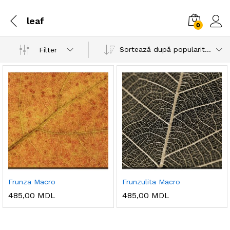
leaf
0
Sortează după popularitatea vânzărilor
Filter
Frunza Macro
Frunzulita Macro
485,00
MDL
485,00
MDL