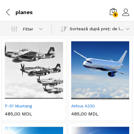
planes
0
Sortează după preț: de la mic la mare
Filter
P-51 Mustang
Airbus A330
485,00
MDL
485,00
MDL