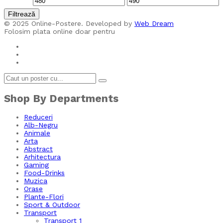
Preț
Preț
Filtrează
minim
maxim
© 2025 Online-Postere. Developed by
Web Dream
Folosim plata online doar pentru
Shop By Departments
Reduceri
Alb-Negru
Animale
Arta
Abstract
Arhitectura
Gaming
Food-Drinks
Muzica
Orase
Plante-Flori
Sport & Outdoor
Transport
Transport 1