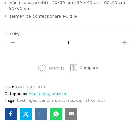
Mărimile disponibile: 20×30 cm | 30 x 40 cm | 60×40 cm |
80×60 cm |
Termen de confecționare 1-3 zile
Quantity:
Badfinger
Band
quantity
Compare
Wishlist
SKU:
BW0000000-8
Categories:
Alb-Negru
,
Muzica
Tags:
badfinger
,
band
,
music
,
muzica
,
retro
,
rock