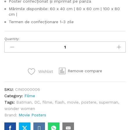
Poster confecționat și imprimat pe panza
Mărimile disponibile: 60 x 40 cm | 80 x 60 cm | 100 x 80
cm |
Termen de confecționare 1-3 zile
Quantity:
Justice
League
Poster
quantity
Remove compare
Wishlist
SKU:
CIN0000006
Category:
Filme
Tags:
Batman
,
DC
,
filme
,
flash
,
movie
,
postere
,
superman
,
wonder women
Brand:
Movie Posters