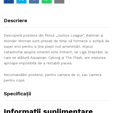
Descriere
Descoperă posterul din filmul „Justice League”. Batman şi
Wonder Woman sunt presați de timp să formeze o echipă de
super eroi pentru a ţine piept noii ameninţări. Atacul
catastrofal asupra omenirii este iminent, iar Liga Dreptăţii, la
care se alătură Aquaman, Cyborg şi The Flash, are misiunea
aproape imposibilă de a restabili pacea.
Recomandăm posterul, pentru camera de zi, sau camera
pentru copii.
Specificații
Informații suplimentare