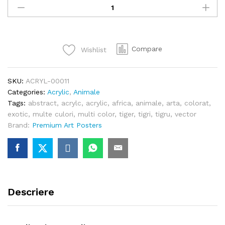
acrylic
quantity
Compare
Wishlist
SKU:
ACRYL-00011
Categories:
Acrylic
,
Animale
Tags:
abstract
,
acrylc
,
acrylic
,
africa
,
animale
,
arta
,
colorat
,
exotic
,
multe culori
,
multi color
,
tiger
,
tigri
,
tigru
,
vector
Brand:
Premium Art Posters
Descriere