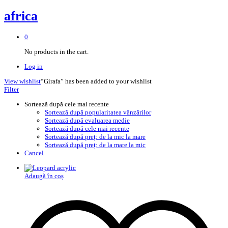
africa
0
No products in the cart.
Log in
View wishlist
“Girafa” has been added to your wishlist
Filter
Sortează după cele mai recente
Sortează după popularitatea vânzărilor
Sortează după evaluarea medie
Sortează după cele mai recente
Sortează după preț: de la mic la mare
Sortează după preț: de la mare la mic
Cancel
Adaugă în coș