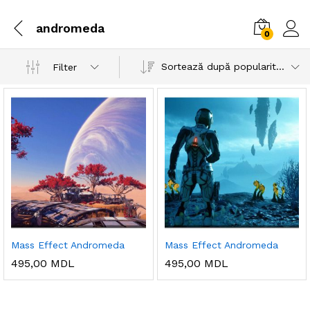
andromeda
0
Sortează după popularitatea vânzărilor
Filter
Mass Effect Andromeda
Mass Effect Andromeda
495,00
MDL
495,00
MDL