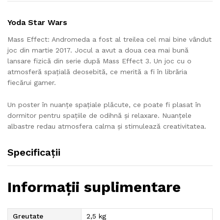
Yoda Star Wars
Mass Effect: Andromeda a fost al treilea cel mai bine vândut
joc din martie 2017. Jocul a avut a doua cea mai bună
lansare fizică din serie după Mass Effect 3. Un joc cu o
atmosferă spațială deosebită, ce merită a fi în librăria
fiecărui gamer.
Un poster în nuanțe spațiale plăcute, ce poate fi plasat în
dormitor pentru spațiile de odihnă și relaxare. Nuanțele
albastre redau atmosfera calma și stimulează creativitatea.
Specificații
Informații suplimentare
Greutate
2,5 kg