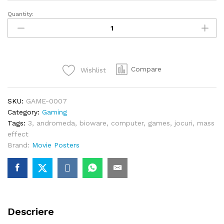
Quantity:
Mass
Effect
Andromeda
quantity
Compare
Wishlist
SKU:
GAME-0007
Category:
Gaming
Tags:
3
,
andromeda
,
bioware
,
computer
,
games
,
jocuri
,
mass
effect
Brand:
Movie Posters
Descriere