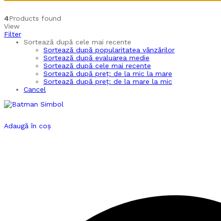
4
Products found
View
Filter
Sortează după cele mai recente
Sortează după popularitatea vânzărilor
Sortează după evaluarea medie
Sortează după cele mai recente
Sortează după preț: de la mic la mare
Sortează după preț: de la mare la mic
Cancel
Adaugă în coș