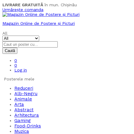
LIVRARE GRATUITĂ
în mun. Chișinău
Urmărește comanda
Magazin Online de Postere și Picturi
All
Caută
0
0
Log in
Posterele mele
Reduceri
Alb-Negru
Animale
Arta
Abstract
Arhitectura
Gaming
Food-Drinks
Muzica