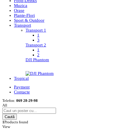
Food-Drinks
Muzica
Orase
Plante-Flori
Sport & Outdoor
Transport
Transport 1
1
3
Transport 2
1
2
DJI Phantom
Tropical
Payment
Contacte
Telefon:
069 28-29-98
All
Caută
1
Products found
View