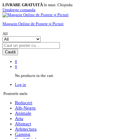
LIVRARE GRATUITĂ
în mun. Chișinău
Urmărește comanda
Magazin Online de Postere și Picturi
All
Caută
0
0
No products in the cart.
Log in
Posterele mele
Reduceri
Alb-Negru
Animale
Arta
Abstract
Arhitectura
Gaming