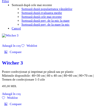
Filter
Sortează după cele mai recente
Sortează după popularitatea vânzărilor
Sortează după evaluarea medie
Sortează după cele mai recente
Sortează după preț: de la mic la mare
Sortează după preț: de la mare la mic
Cancel
Adaugă în coș
Wishlist
Compare
Witcher 3
Poster confecționat și imprimat pe pânză sau pe plastic
Mărimile disponibile: 40×30 cm | 60 x 40 cm | 80×60 cm | 90×70 cm |
Termen de confecționare 1-3 zile
495,00
MDL
Adaugă în coș
Wishlist
Compare