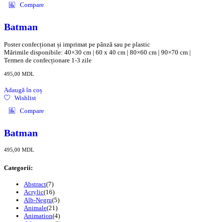
Compare
Batman
Poster confecționat și imprimat pe pânză sau pe plastic
Mărimile disponibile: 40×30 cm | 60 x 40 cm | 80×60 cm | 90×70 cm |
Termen de confecționare 1-3 zile
495,00
MDL
Adaugă în coș
Wishlist
Compare
Batman
495,00
MDL
Categorii:
Abstract
(7)
Acrylic
(16)
Alb-Negru
(5)
Animale
(21)
Animation
(4)