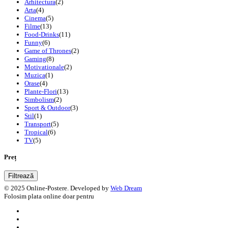
Arhitectura
(2)
Arta
(4)
Cinema
(5)
Filme
(13)
Food-Drinks
(11)
Funny
(6)
Game of Thrones
(2)
Gaming
(8)
Motivationale
(2)
Muzica
(1)
Orase
(4)
Plante-Flori
(13)
Simbolism
(2)
Sport & Outdoor
(3)
Stil
(1)
Transport
(5)
Tropical
(6)
TV
(5)
Preț
Filtrează
© 2025 Online-Postere. Developed by
Web Dream
Folosim plata online doar pentru