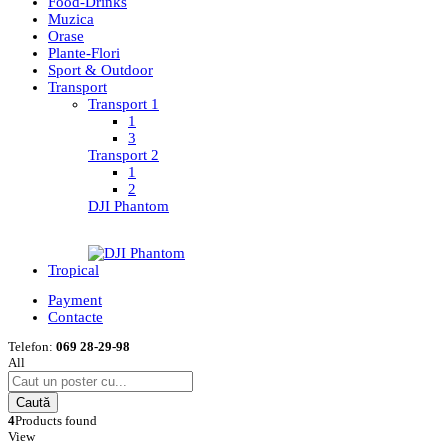
Food-Drinks
Muzica
Orase
Plante-Flori
Sport & Outdoor
Transport
Transport 1
1
3
Transport 2
1
2
DJI Phantom
Tropical
Payment
Contacte
Telefon:
069 28-29-98
All
Caută
4
Products found
View