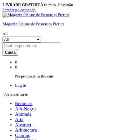
LIVRARE GRATUITĂ
în mun. Chișinău
Urmărește comanda
Magazin Online de Postere și Picturi
All
Caută
0
0
No products in the cart.
Log in
Posterele mele
Reduceri
Alb-Negru
Animale
Arta
Abstract
Arhitectura
Gaming