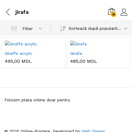
jirafa
0
Sortează după popularitatea vânzărilor
Filter
Giraffe acrylic
Girafa
495,00
MDL
485,00
MDL
Folosim plata online doar pentru
© 2025 Online-Postere. Developed by
Web Dream