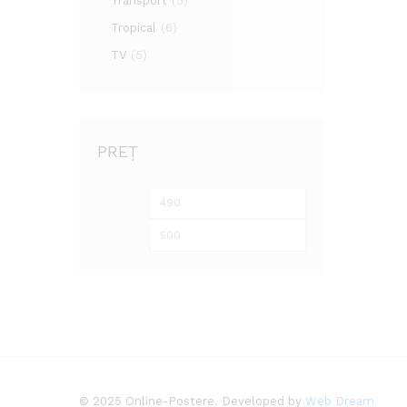
Transport
(5)
Tropical
(6)
TV
(5)
PREȚ
Preț
Preț
minim
maxim
© 2025 Online-Postere. Developed by
Web Dream