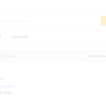
t
Contacte
ucts found
Sortează dup
 poster
00
00
MDL
MDL