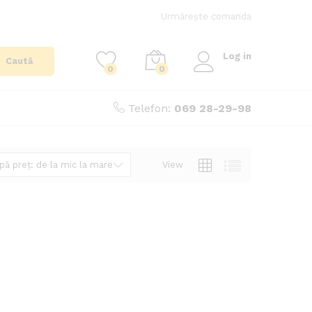
Urmărește comanda
Log in
Caută
0
0
Telefon:
069 28-29-98
View
ă preț: de la mic la mare