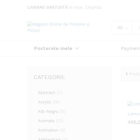
LIVRARE GRATUITĂ
în mun. Chișinău
All
Posterele mele
Paymen
1
Prod
CATEGORII:
Abstract
(7)
Acrylic
(16)
Alb-Negru
(5)
Lemon
Animale
(21)
495,
495,
Animation
(4)
Arhitectura
(2)