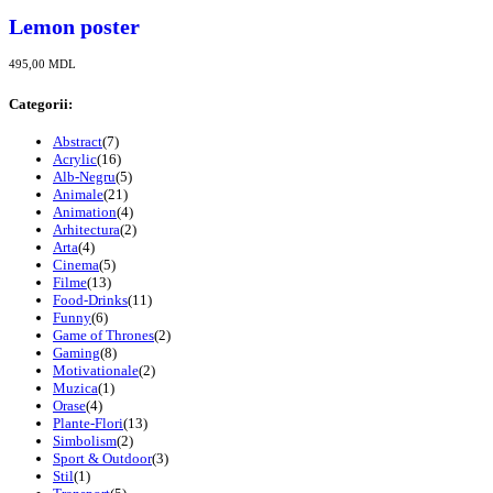
Lemon poster
495,00
MDL
Categorii:
Abstract
(7)
Acrylic
(16)
Alb-Negru
(5)
Animale
(21)
Animation
(4)
Arhitectura
(2)
Arta
(4)
Cinema
(5)
Filme
(13)
Food-Drinks
(11)
Funny
(6)
Game of Thrones
(2)
Gaming
(8)
Motivationale
(2)
Muzica
(1)
Orase
(4)
Plante-Flori
(13)
Simbolism
(2)
Sport & Outdoor
(3)
Stil
(1)