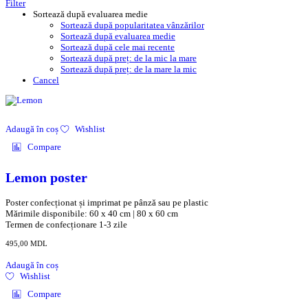
Filter
Sortează după evaluarea medie
Sortează după popularitatea vânzărilor
Sortează după evaluarea medie
Sortează după cele mai recente
Sortează după preț: de la mic la mare
Sortează după preț: de la mare la mic
Cancel
Adaugă în coș
Wishlist
Compare
Lemon poster
Poster confecționat și imprimat pe pânză sau pe plastic
Mărimile disponibile: 60 x 40 cm | 80 x 60 cm
Termen de confecționare 1-3 zile
495,00
MDL
Adaugă în coș
Wishlist
Compare