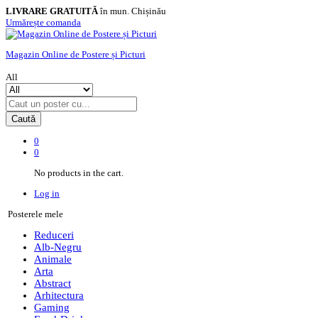
LIVRARE GRATUITĂ
în mun. Chișinău
Urmărește comanda
Magazin Online de Postere și Picturi
All
Caută
0
0
No products in the cart.
Log in
Posterele mele
Reduceri
Alb-Negru
Animale
Arta
Abstract
Arhitectura
Gaming