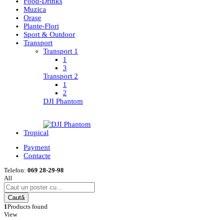
Food-Drinks
Muzica
Orase
Plante-Flori
Sport & Outdoor
Transport
Transport 1
1
3
Transport 2
1
2
DJI Phantom
Tropical
Payment
Contacte
Telefon:
069 28-29-98
All
Caută
1
Products found
View