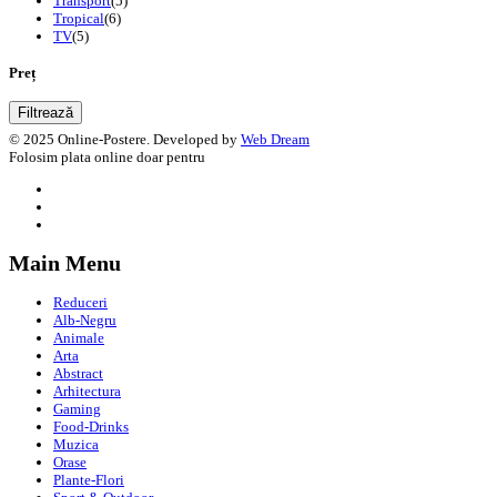
Transport
(5)
Tropical
(6)
TV
(5)
Preț
Filtrează
© 2025 Online-Postere. Developed by
Web Dream
Folosim plata online doar pentru
Main Menu
Reduceri
Alb-Negru
Animale
Arta
Abstract
Arhitectura
Gaming
Food-Drinks
Muzica
Orase
Plante-Flori