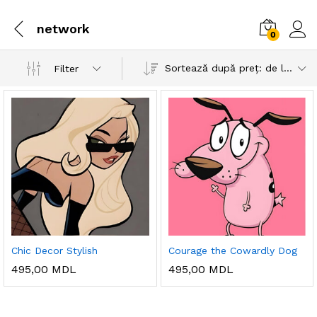
network
0
Sortează după preț: de la mare la mic
Filter
Chic Decor Stylish
Courage the Cowardly Dog
495,00
MDL
495,00
MDL