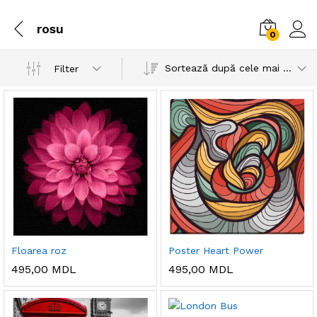
rosu
0
Sortează după cele mai recente
Filter
Floarea roz
Poster Heart Power
495,00
MDL
495,00
MDL