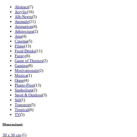
Abstract
(7)
Acrylic
(16)
Alb-Negru
(5)
Animale
(21)
Animation
(4)
Arhitectura
(2)
Arta
(4)
Cinema
(5)
Filme
(13)
Food-Drinks
(11)
Funny
(6)
Game of Thrones
(2)
Gaming
(8)
Motivationale
(2)
Muzica
(1)
Orase
(4)
Plante-Flori
(13)
Simbolism
(2)
Sport & Outdoor
(3)
Stil
(1)
Transport
(5)
Tropical
(6)
TV
(5)
Dimensiuni:
30 x 30 cm
(1)