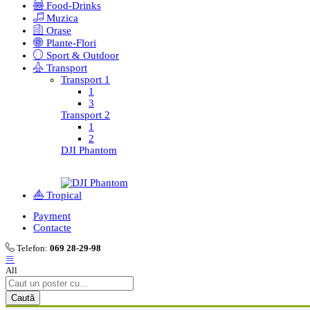
Food-Drinks
Muzica
Orase
Plante-Flori
Sport & Outdoor
Transport
Transport 1
1
3
Transport 2
1
2
DJI Phantom
Tropical
Payment
Contacte
Telefon:
069 28-29-98
All
Caută