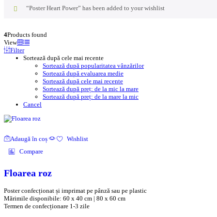
“Poster Heart Power” has been added to your wishlist
4
Products found
View
Filter
Sortează după cele mai recente
Sortează după popularitatea vânzărilor
Sortează după evaluarea medie
Sortează după cele mai recente
Sortează după preț: de la mic la mare
Sortează după preț: de la mare la mic
Cancel
Adaugă în coș
Wishlist
Compare
Floarea roz
Poster confecționat și imprimat pe pânză sau pe plastic
Mărimile disponibile: 60 x 40 cm | 80 x 60 cm
Termen de confecționare 1-3 zile