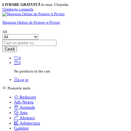
LIVRARE GRATUITĂ
în mun. Chișinău
Urmărește comanda
Magazin Online de Postere și Picturi
All
Caută
0
0
No products in the cart.
Log in
Posterele mele
Reduceri
Alb-Negru
Animale
Arta
Abstract
Arhitectura
Gaming