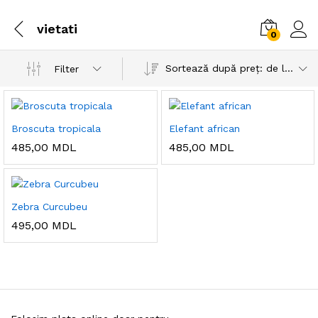
vietati
0
Sortează după preț: de la mic la mare
Filter
Broscuta tropicala
Elefant african
485,00
MDL
485,00
MDL
Zebra Curcubeu
495,00
MDL