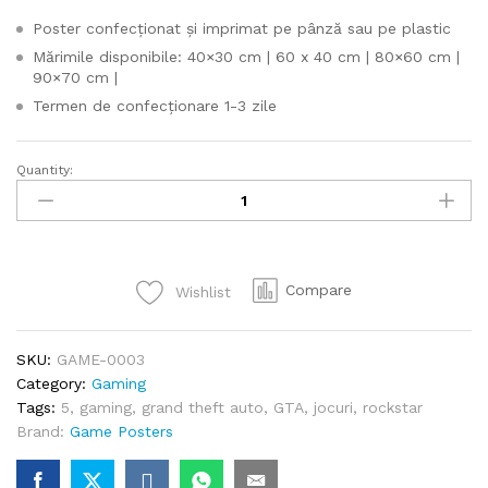
Poster confecționat și imprimat pe pânză sau pe plastic
Mărimile disponibile: 40×30 cm | 60 x 40 cm | 80×60 cm |
90×70 cm |
Termen de confecționare 1-3 zile
Quantity:
Grand
Theft
Auto
V
quantity
Compare
Wishlist
SKU:
GAME-0003
Category:
Gaming
Tags:
5
,
gaming
,
grand theft auto
,
GTA
,
jocuri
,
rockstar
Brand:
Game Posters