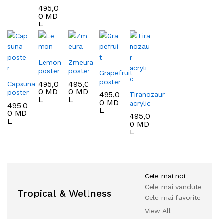
495,0
0
MD
L
Lemon
Zmeura
poster
poster
Grapefruit
poster
495,0
495,0
Capsuna
0
MD
0
MD
poster
495,0
Tiranozaur
L
L
0
MD
acrylic
495,0
L
0
MD
495,0
L
0
MD
L
Cele mai noi
Cele mai vandute
Tropical & Wellness
Cele mai favorite
View All