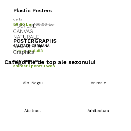
Plastic Posters
de la
50.00 Lei
100.00 Lei
POSTERE
CANVAS
NATURALE
POSTERGRAPHS
New Web &
CALITATE GERMANĂ
Livrare gratuită
Graphics
Categoriile de top ale sezonului
WEB BANNERS
animatii pentru web
Alb-Negru
Animale
Abstract
Arhitectura