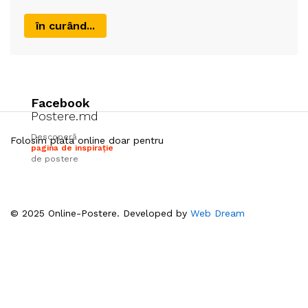
în curând...
Facebook
Postere.md
Descoperă
Folosim plata online doar pentru
pagina de inspirație
de postere
© 2025 Online-Postere. Developed by
Web Dream