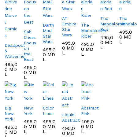
AT
The
The
Empire
Mandalorian
Mandalo
Darth
The
Star
Red
Maul
Mandalorian
495,0
Șah
Wars
Star
Rider
0
MD
495,0
Chess
L
Wars
0
MD
495,0
Focus
495,0
Deadpool
L
0
MD
on
0
MD
495,0
&
L
L
the
0
MD
Wolverine
L
Best
495,0
495,0
0
MD
0
MD
L
L
Big
New
Color
Abstract
New
York
Lines
Pink
Liquid
York
Abstract
495,0
495,0
495,0
0
MD
0
MD
0
MD
495,0
495,0
L
L
L
0
MD
0
MD
L