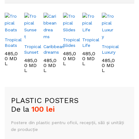
Tropical
Tropical
Tropical
Boats
Slides
Life
Tropical
Caribbean
Tropical
Sunset
dreams
Luxury
485,0
485,0
485,0
0
MD
0
MD
0
MD
485,0
485,0
485,0
L
L
L
0
MD
0
MD
0
MD
L
L
L
PLASTIC POSTERS
De la
100 lei
Postere din plastic
pentru oficii, recepții,
săli și unități
de producție