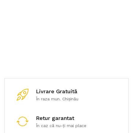
Price-list
robotizat
Drone
Posters
Livrare Gratuită
În raza mun. Chișinău
Retur garantat
În caz că nu-ți mai place