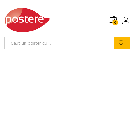
0
Caută