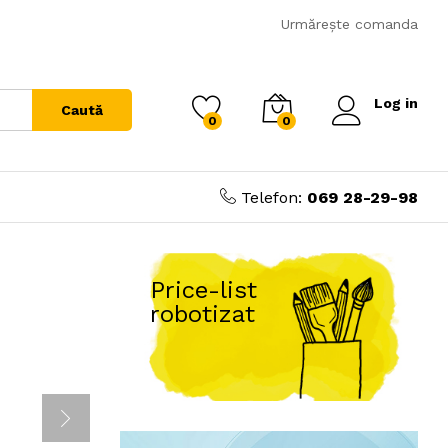
Urmărește comanda
Log in
Caută
0
0
Telefon:
069 28-29-98
Price-list
robotizat