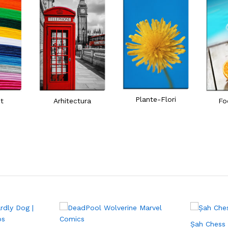
Plante-Flori
t
Arhitectura
Fo
Șah Chess 