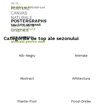
de la
50.00 Lei
100.00 Lei
POSTERE
CANVAS
NATURALE
POSTERGRAPHS
New Web &
CALITATE GERMANĂ
Livrare gratuită
Graphics
Categoriile de top ale sezonului
WEB BANNERS
animatii pentru web
Alb-Negru
Animale
Abstract
Arhitectura
Plante-Flori
Food-Drinks