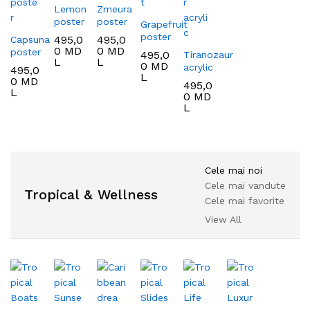
Lemon
Zmeura
poster
poster
Grapefruit
poster
495,0
495,0
Capsuna
0
MD
0
MD
poster
495,0
Tiranozaur
L
L
0
MD
acrylic
495,0
L
0
MD
495,0
L
0
MD
L
Cele mai noi
Cele mai vandute
Tropical & Wellness
Cele mai favorite
View All