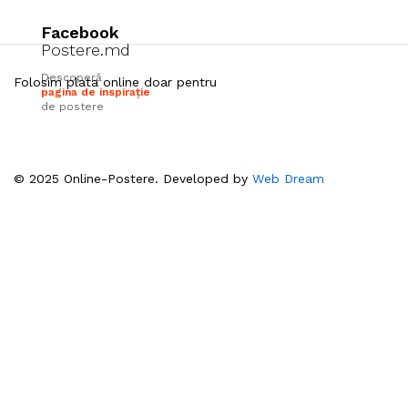
Facebook
Postere.md
Descoperă
Folosim plata online doar pentru
pagina de inspirație
de postere
© 2025 Online-Postere. Developed by
Web Dream