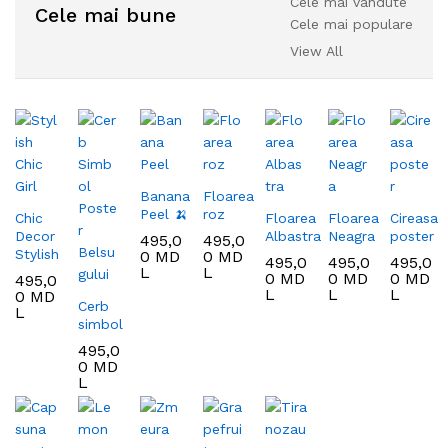
Cele mai vândute
Cele mai bune
Cele mai populare
View All
Banana
Floarea
Peel 🍌
roz
Chic
Floarea
Floarea
Cireasa
Decor
Albastra
Neagra
poster
495,0
495,0
Stylish
0
MD
0
MD
495,0
495,0
495,0
L
L
0
MD
0
MD
0
MD
495,0
L
L
L
0
MD
Cerb
L
simbol
495,0
0
MD
L