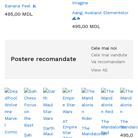
Banana Peel 🍌
Aang, Avatarul Elementelor
495,00
MDL
🌊🔥
495,00
MDL
Cele mai noi
Cele mai vandute
Postere recomandate
Va recomandam
View All
AT
The
The
Empire
Mandalorian
Mandalo
Darth
The
Star
Red
Maul
Mandalorian
495,0
Șah
Wars