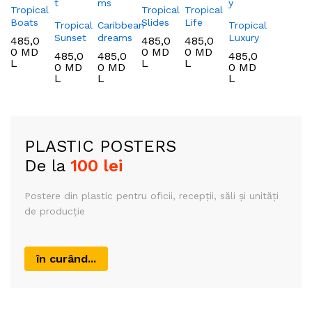
Tropical
Tropical
Tropical
Boats
Slides
Life
Tropical
Caribbean
Tropical
Sunset
dreams
Luxury
485,0
485,0
485,0
0
MD
0
MD
0
MD
485,0
485,0
485,0
L
L
L
0
MD
0
MD
0
MD
L
L
L
PLASTIC POSTERS
De la
100 lei
Postere din plastic
pentru oficii, recepții,
săli și unități
de producție
în curând...