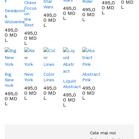
Star
Rider
0
MD
495,0
Chess
L
Wars
0
MD
495,0
Focus
495,0
Deadpool
L
0
MD
on
0
MD
495,0
&
L
L
the
0
MD
Wolverine
L
Best
495,0
495,0
0
MD
0
MD
L
L
Big
New
Color
Abstract
New
York
Lines
Pink
Liquid
York
Abstract
495,0
495,0
495,0
0
MD
0
MD
0
MD
495,0
495,0
L
L
L
0
MD
0
MD
L
L
Cele mai noi