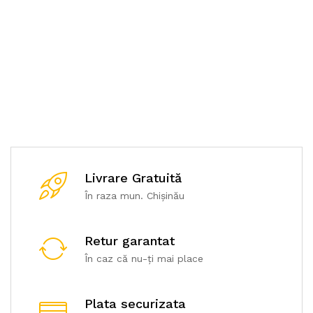
Price-list
robotizat
Drone
Posters
Livrare Gratuită
În raza mun. Chișinău
Retur garantat
În caz că nu-ți mai place
Plata securizata