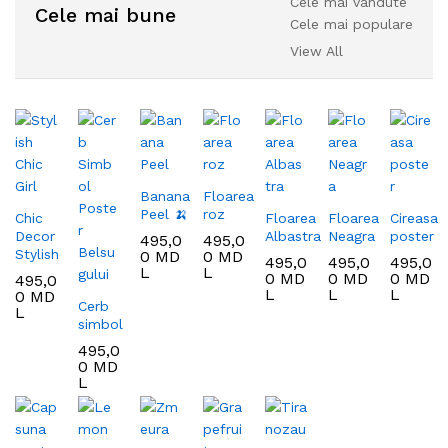
Cele mai vândute
Cele mai bune
Cele mai populare
View All
Banana
Floarea
Peel 🍌
roz
Chic
Floarea
Floarea
Cireasa
Decor
Albastra
Neagra
poster
495,0
495,0
Stylish
0
MD
0
MD
495,0
495,0
495,0
L
L
0
MD
0
MD
0
MD
495,0
L
L
L
0
MD
Cerb
L
simbol
495,0
0
MD
L