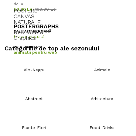
de la
50.00 Lei
100.00 Lei
POSTERE
CANVAS
NATURALE
POSTERGRAPHS
New Web &
CALITATE GERMANĂ
Livrare gratuită
Graphics
Categoriile de top ale sezonului
WEB BANNERS
animatii pentru web
Alb-Negru
Animale
Abstract
Arhitectura
Plante-Flori
Food-Drinks