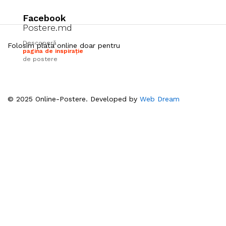
Facebook
Postere.md
Descoperă
Folosim plata online doar pentru
pagina de inspirație
de postere
© 2025 Online-Postere. Developed by
Web Dream