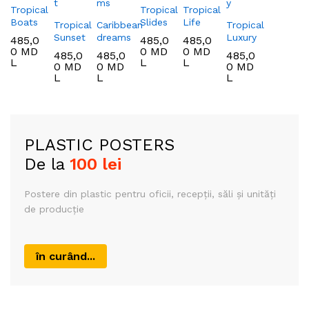
Tropical
Tropical
Tropical
Boats
Slides
Life
Tropical
Caribbean
Tropical
Sunset
dreams
Luxury
485,0
485,0
485,0
0
MD
0
MD
0
MD
485,0
485,0
485,0
L
L
L
0
MD
0
MD
0
MD
L
L
L
PLASTIC POSTERS
De la
100 lei
Postere din plastic
pentru oficii, recepții,
săli și unități
de producție
în curând...