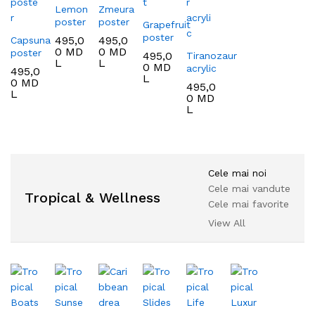
Lemon
Zmeura
poster
poster
Grapefruit
poster
495,0
495,0
Capsuna
0
MD
0
MD
poster
495,0
Tiranozaur
L
L
0
MD
acrylic
495,0
L
0
MD
495,0
L
0
MD
L
Cele mai noi
Cele mai vandute
Tropical & Wellness
Cele mai favorite
View All