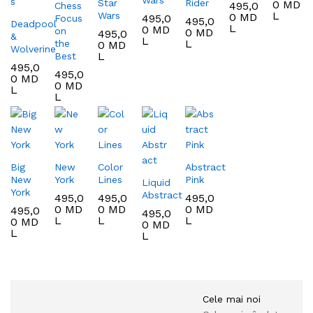
Star
Rider
0
MD
495,0
Chess
L
Wars
0
MD
495,0
Focus
495,0
Deadpool
L
0
MD
on
0
MD
495,0
&
L
L
the
0
MD
Wolverine
L
Best
495,0
495,0
0
MD
0
MD
L
L
Big
New
Color
Abstract
New
York
Lines
Pink
Liquid
York
Abstract
495,0
495,0
495,0
0
MD
0
MD
0
MD
495,0
495,0
L
L
L
0
MD
0
MD
L
L
Cele mai noi