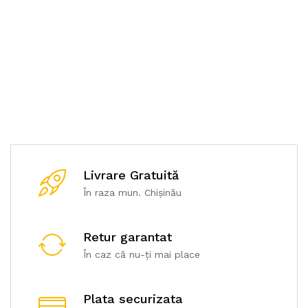
Price-list
robotizat
Drone
Posters
Livrare Gratuită
În raza mun. Chișinău
Retur garantat
În caz că nu-ți mai place
Plata securizata