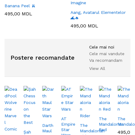
Banana Peel 🍌
Aang, Avatarul Elementelor
495,00
MDL
🌊🔥
495,00
MDL
Cele mai noi
Cele mai vandute
Postere recomandate
Va recomandam
View All
AT
The
The
Empire
Mandalorian
Mandalo
Darth
The
Star
Red
Maul
Mandalorian
495,0
Șah
Wars