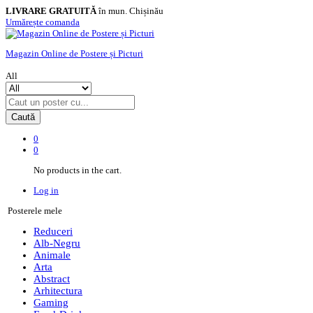
LIVRARE GRATUITĂ
în mun. Chișinău
Urmărește comanda
Magazin Online de Postere și Picturi
All
Caută
0
0
No products in the cart.
Log in
Posterele mele
Reduceri
Alb-Negru
Animale
Arta
Abstract
Arhitectura
Gaming