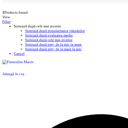
1
Products found
View
Filter
Sortează după cele mai recente
Sortează după popularitatea vânzărilor
Sortează după evaluarea medie
Sortează după cele mai recente
Sortează după preț: de la mic la mare
Sortează după preț: de la mare la mic
Cancel
Adaugă în coș