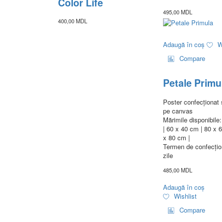
Color Life
495,00
MDL
400,00
MDL
Adaugă în coș
W
Compare
Petale Primu
Poster confecționat 
pe canvas
Mărimile disponibil
| 60 x 40 cm | 80 x 
x 80 cm |
Termen de confecțio
zile
485,00
MDL
Adaugă în coș
Wishlist
Compare