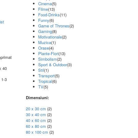
Cinema
(5)
Filme
(13)
Food-Drinks
(11)
Funny
(6)
ist
Game of Thrones
(2)
Gaming
(8)
Motivationale
(2)
Muzica
(1)
Orase
(4)
Plante-Flori
(13)
mprimat
Simbolism
(2)
Sport & Outdoor
(3)
x 40
Stil
(1)
Transport
(5)
 1-3
Tropical
(6)
TV
(5)
Dimensiuni:
20 x 30 cm
(2)
30 x 40 cm
(2)
40 x 60 cm
(2)
60 x 80 cm
(2)
80 x 100 cm
(2)