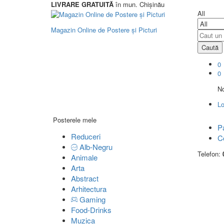
LIVRARE GRATUITĂ
în mun. Chișinău
All
Magazin Online de Postere și Picturi
Caută
0
0
No
Lo
Posterele mele
P
Reduceri
C
Alb-Negru
Telefon:
Animale
Arta
Abstract
Arhitectura
Gaming
Food-Drinks
Muzica