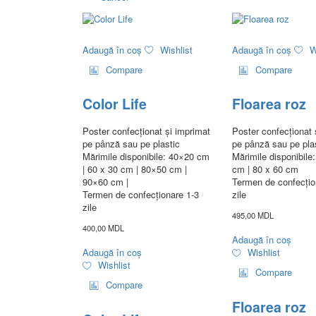
Adaugă în coș
Wishlist
Adaugă în coș
W
Compare
Compare
Color Life
Floarea roz
Poster confecționat și imprimat
Poster confecționat 
pe pânză sau pe plastic
pe pânză sau pe pla
Mărimile disponibile: 40×20 cm
Mărimile disponibile
| 60 x 30 cm | 80×50 cm |
cm | 80 x 60 cm
90×60 cm |
Termen de confecțio
Termen de confecționare 1-3
zile
zile
495,00
MDL
400,00
MDL
Adaugă în coș
Adaugă în coș
Wishlist
Wishlist
Compare
Compare
Floarea roz