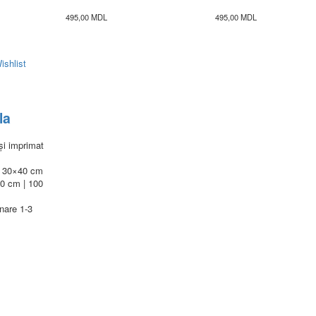
495,00
MDL
495,00
MDL
ishlist
la
și imprimat
e: 30×40 cm
60 cm | 100
nare 1-3