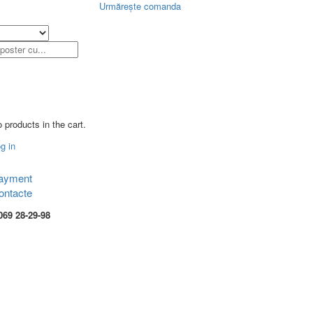
Urmărește comanda
 products in the cart.
g in
ayment
ontacte
069 28-29-98