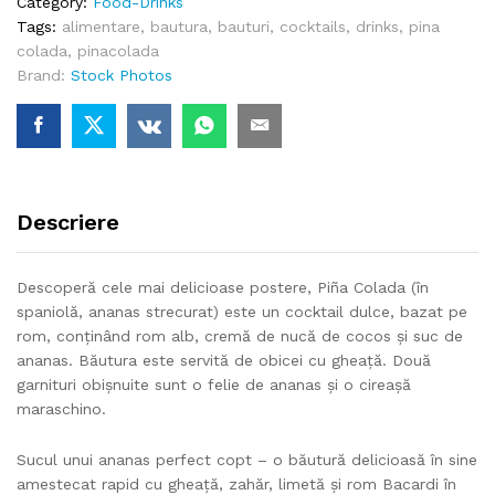
Category:
Food-Drinks
Tags:
alimentare
,
bautura
,
bauturi
,
cocktails
,
drinks
,
pina
colada
,
pinacolada
Brand:
Stock Photos
Descriere
Descoperă cele mai delicioase postere, Piña Colada (în
spaniolă, ananas strecurat) este un cocktail dulce, bazat pe
rom, conținând rom alb, cremă de nucă de cocos și suc de
ananas. Băutura este servită de obicei cu gheață. Două
garnituri obișnuite sunt o felie de ananas și o cireașă
maraschino.
Sucul unui ananas perfect copt – o băutură delicioasă în sine
amestecat rapid cu gheață, zahăr, limetă și rom Bacardi în