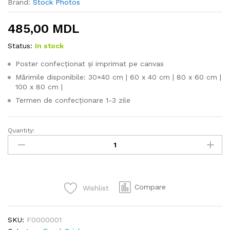
Brand:
Stock Photos
485,00
MDL
Status:
In stock
Poster confecționat și imprimat pe canvas
Mărimile disponibile: 30×40 cm | 60 x 40 cm | 80 x 60 cm |
100 x 80 cm |
Termen de confecționare 1-3 zile
Quantity:
Pina
Colada
Cocktail
quantity
Compare
Wishlist
SKU:
F0000001