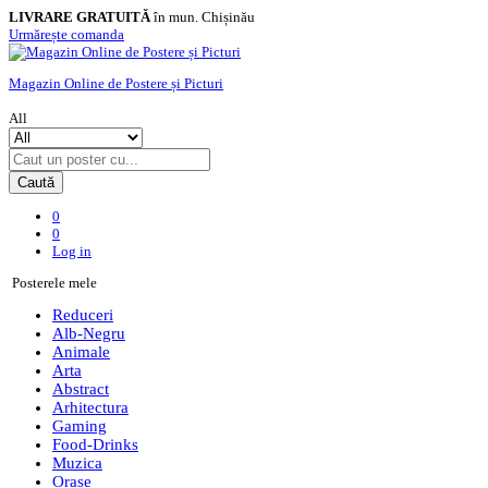
LIVRARE GRATUITĂ
în mun. Chișinău
Urmărește comanda
Magazin Online de Postere și Picturi
All
Caută
0
0
Log in
Posterele mele
Reduceri
Alb-Negru
Animale
Arta
Abstract
Arhitectura
Gaming
Food-Drinks
Muzica
Orase