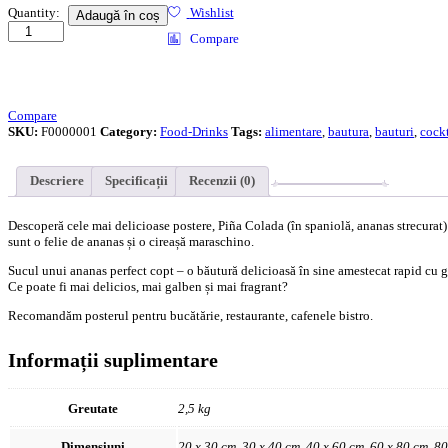
Pina
Quantity:
Wishlist
Adaugă în coș
Colada
Compare
Cocktail
quantity
Compare
SKU:
F0000001
Category:
Food-Drinks
Tags:
alimentare
,
bautura
,
bauturi
,
cockt
Descriere
Specificații
Recenzii (0)
Descoperă cele mai delicioase postere, Piña Colada (în spaniolă, ananas strecurat)
sunt o felie de ananas și o cireașă maraschino.
Sucul unui ananas perfect copt – o băutură delicioasă în sine amestecat rapid cu gh
Ce poate fi mai delicios, mai galben și mai fragrant?
Recomandăm posterul pentru bucătărie, restaurante, cafenele bistro.
Informații suplimentare
Greutate
2,5 kg
Dimensiuni
20 x 30 cm, 30 x 40 cm, 40 x 60 cm, 60 x 80 cm, 8