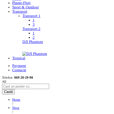
Plante-Flori
Sport & Outdoor
Transport
Transport 1
1
3
Transport 2
1
2
DJI Phantom
Tropical
Payment
Contacte
Telefon:
069 28-29-98
All
Caută
Home
/
Shop
/