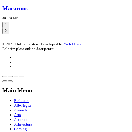
Macarons
495,00
MDL
1
2
© 2025 Online-Postere. Developed by
Web Dream
Folosim plata online doar pentru
Main Menu
Reduceri
Alb-Negru
Animale
Arta
Abstract
Arhitectura
Gaming