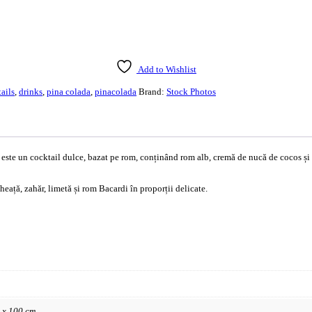
Add to Wishlist
ails
,
drinks
,
pina colada
,
pinacolada
Brand:
Stock Photos
 este un cocktail dulce, bazat pe rom, conținând rom alb, cremă de nucă de cocos și 
eață, zahăr, limetă și rom Bacardi în proporții delicate.
0 x 100 cm