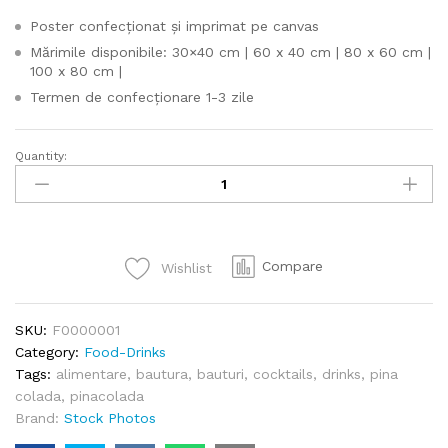
Poster confecționat și imprimat pe canvas
Mărimile disponibile: 30×40 cm | 60 x 40 cm | 80 x 60 cm |
100 x 80 cm |
Termen de confecționare 1-3 zile
Quantity:
Pina
Colada
Cocktail
quantity
Compare
Wishlist
SKU:
F0000001
Category:
Food-Drinks
Tags:
alimentare
,
bautura
,
bauturi
,
cocktails
,
drinks
,
pina
colada
,
pinacolada
Brand:
Stock Photos