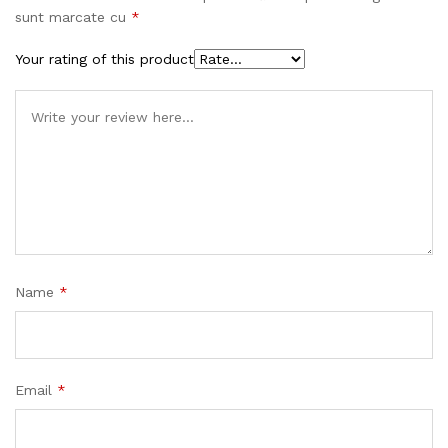
sunt marcate cu
*
Your rating of this product
Name
*
Email
*